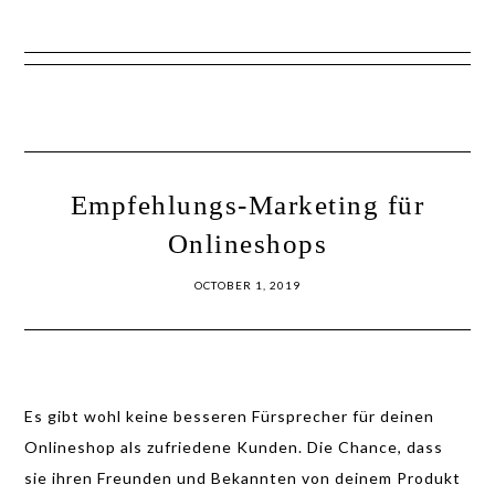
Show
Skip
Skip
Offscreen
to
to
Content
primary
main
navigation
content
Empfehlungs-Marketing für
Onlineshops
OCTOBER 1, 2019
Es gibt wohl keine besseren Fürsprecher für deinen
Onlineshop als zufriedene Kunden. Die Chance, dass
sie ihren Freunden und Bekannten von deinem Produkt